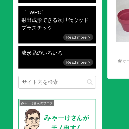
［i-WPC］
射出成形できる次世代ウッド
プラスチック
成形品のいろいろ
ホ
みゃーけさんのブログ