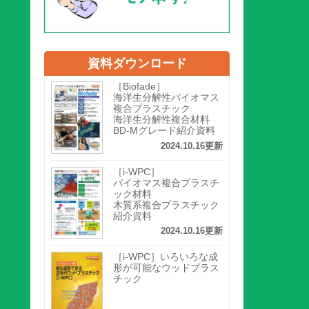
資料ダウンロード
［Biofade］
海洋生分解性バイオマス
複合プラスチック
海洋生分解性複合材料
BD-Mグレード紹介資料
2024.10.16更新
［i-WPC］
バイオマス複合プラスチ
ック材料
木質系複合プラスチック
紹介資料
2024.10.16更新
［i-WPC］いろいろな成
形が可能なウッドプラス
チック