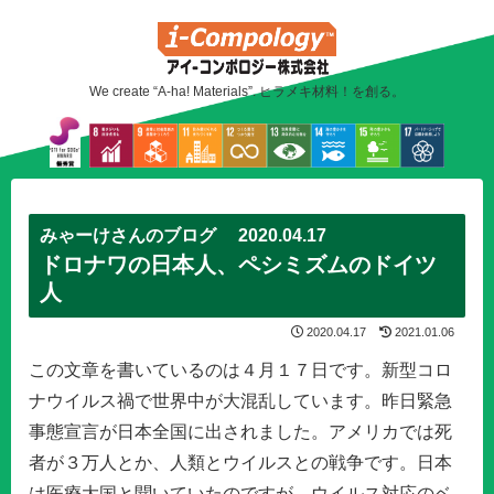
We create “A-ha! Materials”. ヒラメキ材料！を創る。
みゃーけさんのブログ 2020.04.17
ドロナワの日本人、ペシミズムのドイツ
人
2020.04.17
2021.01.06
この文章を書いているのは４月１７日です。新型コロ
ナウイルス禍で世界中が大混乱しています。昨日緊急
事態宣言が日本全国に出されました。アメリカでは死
者が３万人とか、人類とウイルスとの戦争です。日本
は医療大国と聞いていたのですが、ウイルス対応のベ