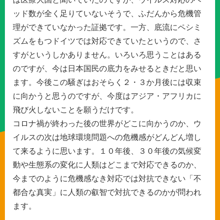
ッド数が全く足りていないそうで、ふだんから危機管
理ができていなかった証拠です。一方、底流にペシミ
ズムをもつドイツでは対応できていたというので、さ
すがというしかありません。いろいろ思うことはある
のですが、今は日本国民の底力をみせるときだと思い
ます。今後この騒ぎはおそらく２・３か月後には収束
に向かうと思うのですが、今度はアジア・アフリカに
飛び火しないことを願うだけです。
コロナ禍が終わった後の世界がどこに向かうのか、ウ
イルスの次は地球環境問題への危機感がどんどん増し
て来るように思います。１０年後、３０年後の気候変
動や生態系の変化に人類はどこまで対応できるのか、
今までのように危機感なき対応では対抗できない「不
都合な真実」に人類の叡智で対抗できるのかが問われ
ます。