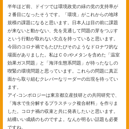
半年ほど前、ドイツでは環境政党の緑の党の支持率が
２番目になったそうです。「環境」がこれからの地球
規模の課題になると思います。日本人は目の前に課題
が来ないと動かない、先を見通して問題の芽をつぶす
という行動が取れない欠点を持っていると思います。
今回のコロナ禍でもたびたびそのようなドロナワ的な
場面がありました。私はＣＯ
やメタンを含めた「温室
2
効果ガス問題」と「海洋生態系問題」が待ったなしの
喫緊の環境問題と思っています。これらの問題に真正
面から取り組むクレバーなリーダーの出現を待ってい
ます。
アイ-コンポロジーは東京都立産技研との共同研究で、
「海水で生分解するプラスチック複合材料」を作りま
した。コロナ禍の収束と共に発表したいと思います。
結構いい成績のものですよ。なんか明るい話題も必要
ですね。